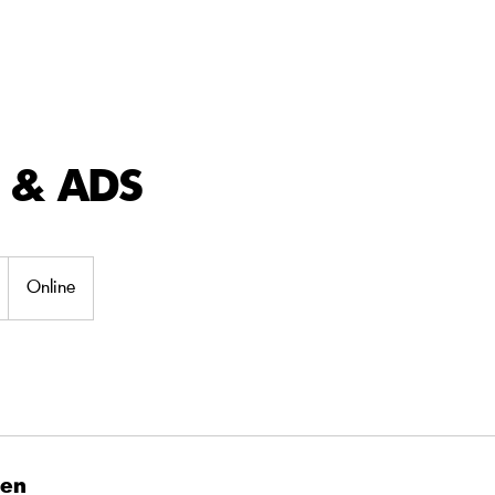
KONTAKT
INFLUENCER I UGC
OPHINA FT. AL
 & ADS
Online
ben