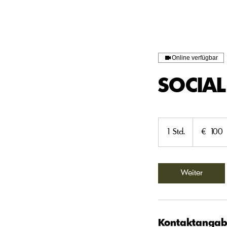
HOME
REFERENZEN
Online verfügbar
SOCIAL
100
Euro
1 Std.
1
€ 100
S
t
d
Weiter
Kontaktanga