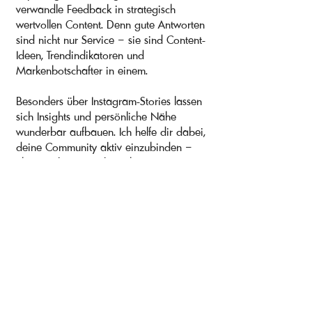
verwandle Feedback in strategisch
wertvollen Content. Denn gute Antworten
sind nicht nur Service – sie sind Content-
Ideen, Trendindikatoren und
Markenbotschafter in einem.
Besonders über Instagram-Stories lassen
sich Insights und persönliche Nähe
wunderbar aufbauen. Ich helfe dir dabei,
deine Community aktiv einzubinden –
über Reaktions-Sticker, Abstimmungen,
Fragen-Tools oder kleine Challenges –
und filtere dabei relevante
Rückmeldungen, die in deine
Contentplanung einfließen. So entsteht
ein authentischer Kreislauf aus Zuhören,
Antworten und Umsetzen.
Ob charmant, schlagfertig oder sachlich-
professionell – jede Antwort folgt einem